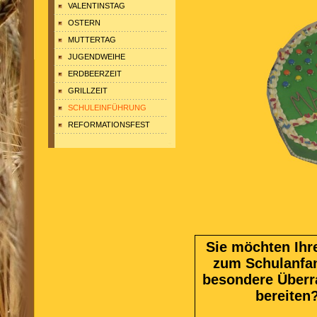
VALENTINSTAG
OSTERN
MUTTERTAG
JUGENDWEIHE
ERDBEERZEIT
GRILLZEIT
SCHULEINFÜHRUNG
REFORMATIONSFEST
Sie möchten Ihr
zum Schulanfa
besondere Über
bereiten