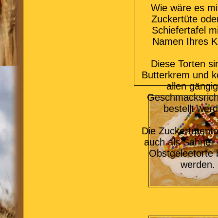
Wie wäre es mit
Zuckertüte oder
Schiefertafel m
Namen Ihres K
Diese Torten si
Butterkrem und k
allen gängi
Geschmacksrich
bestellt wer
Die Zuckertütento
auch als Sahne- 
Obstgeleetorte b
werden.