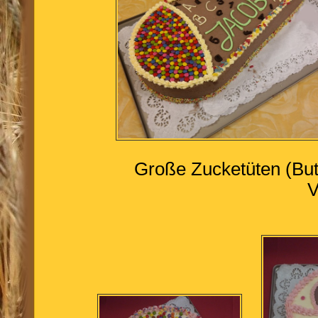
Große Zucketüten (But
V