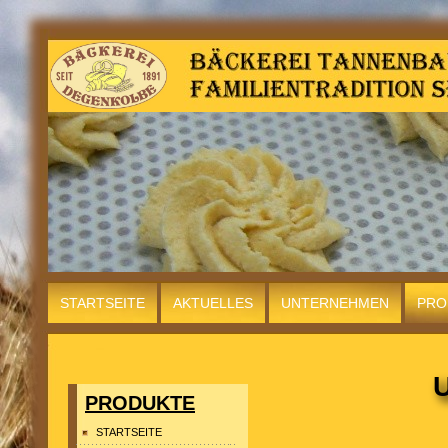
STARTSEITE
AKTUELLES
UNTERNEHMEN
PRO
LAGE
INFO
U
PRODUKTE
STARTSEITE