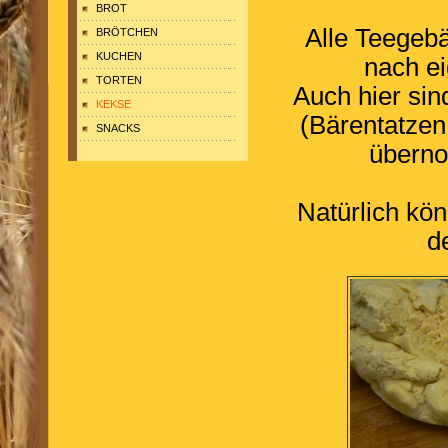
BROT
Alle Teegeb
BRÖTCHEN
KUCHEN
nach ei
TORTEN
Auch hier si
KEKSE
(Bärentatzen
SNACKS
überno
Natürlich kö
d