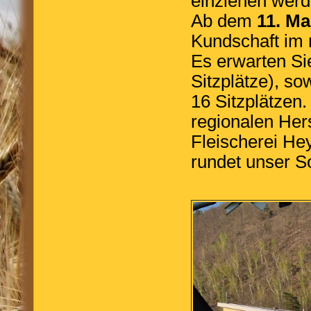
einziehen werd
Ab dem
11. Ma
Kundschaft im
Es erwarten Si
Sitzplätze), so
16 Sitzplätzen
regionalen Hers
Fleischerei Hey
rundet unser S