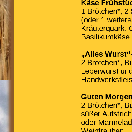
Käse Frühstü
1 Brötchen*, 2
(oder 1 weiter
Kräuterquark,
Basilikumkäse
„Alles Wurst“
2 Brötchen*, Bu
Leberwurst un
Handwerksflei
Guten Morgen
2 Brötchen*, Bu
süßer Aufstric
oder Marmelade
Weintrauben