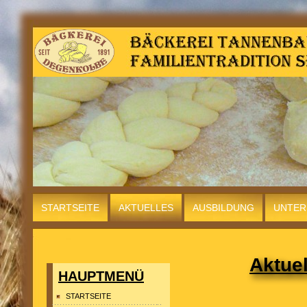
STARTSEITE
AKTUELLES
AUSBILDUNG
UNTE
KONTAKT
Aktue
HAUPTMENÜ
STARTSEITE