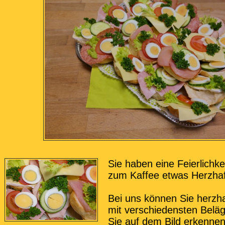
Sie haben eine Feierlichk
zum Kaffee etwas Herzhaf
Bei uns können Sie herzha
mit verschiedensten Beläg
Sie auf dem Bild erkennen