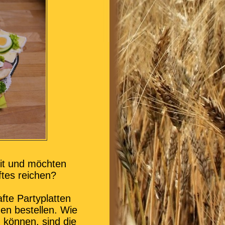
eit und möchten
tes reichen?
fte Partyplatten
en bestellen. Wie
 können, sind die