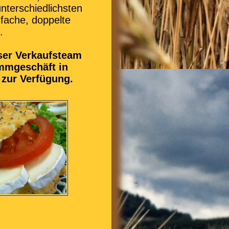
nterschiedlichsten
nfache, doppelte
.
nser Verkaufsteam
ammgeschäft in
e zur Verfügung.