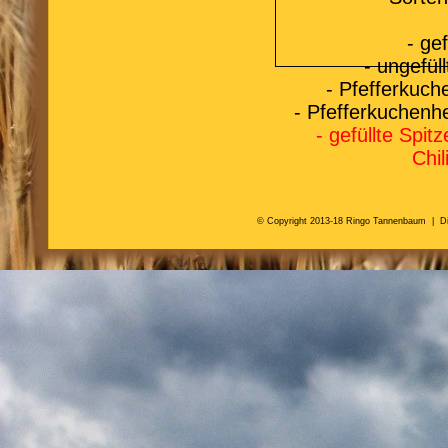
- gef
- ungefül
- Pfefferkuch
- Pfefferkuchenh
- gefüllte Spi
Chi
© Copyright 2013-18 Ringo Tannenbaum |
D