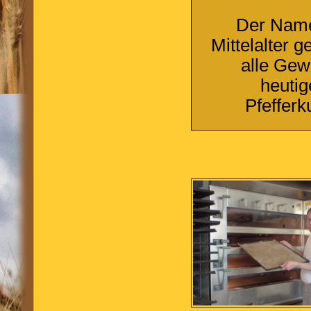
Der Name
Mittelalter g
alle Gew
heutig
Pfefferk